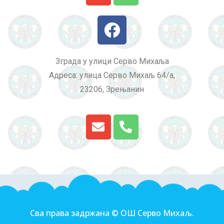
Зграда у улици Серво Михаља
Адреса: улица Серво Михаљ 64/а,
23206, Зрењанин
Сва права задржана © ОШ Серво Михаљ.