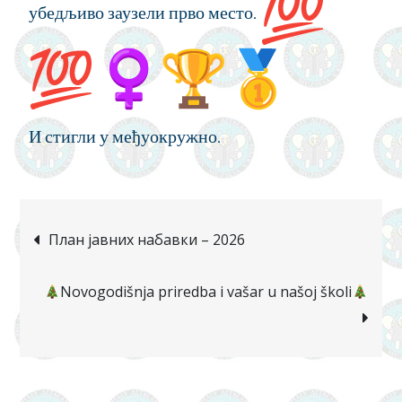
убедљиво заузели прво место.
И стигли у међуокружно.
План јавних набавки – 2026
Novogodišnja priredba i vašar u našoj školi