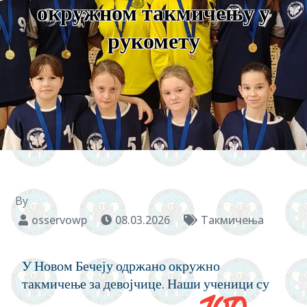
окружном такмичењу у
рукомету
By
osservowp
08.03.2026
Такмичења
У Новом Бечеју одржано окружно
такмичење за девојчице. Наши ученици су