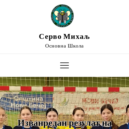
Серво Михаљ
Основна Школа
Изванредан резулат на