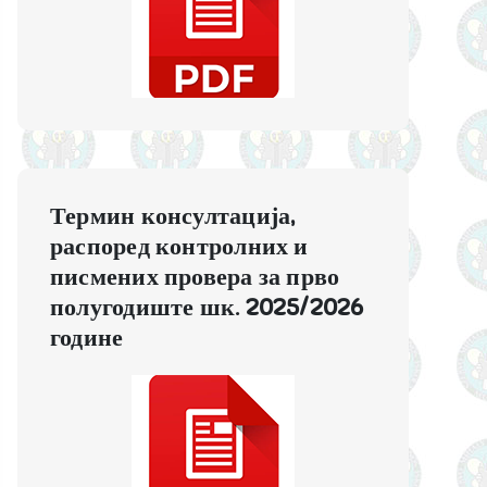
Термин консултација,
распоред контролних и
писмених провера за прво
полугодиште шк. 2025/2026
године