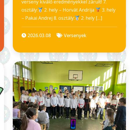
verseny kiváló eredményekkel zárult! 7.
osztály:
2. hely – Horvát Andrija
3. hely
– Pakai Andrej 8. osztály:
2. hely […]
2026.03.08
Versenyek