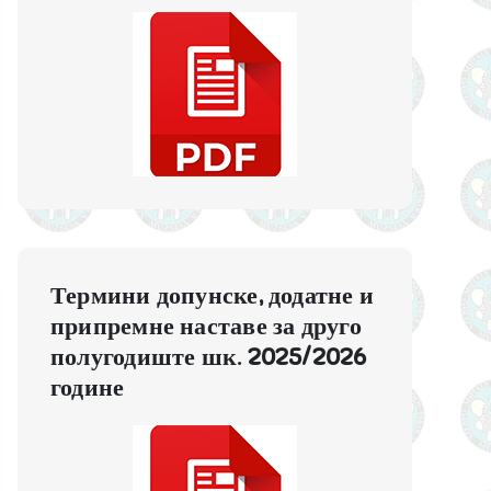
Термини допунске, додатне и
припремне наставе за друго
полугодиште шк. 2025/2026
године