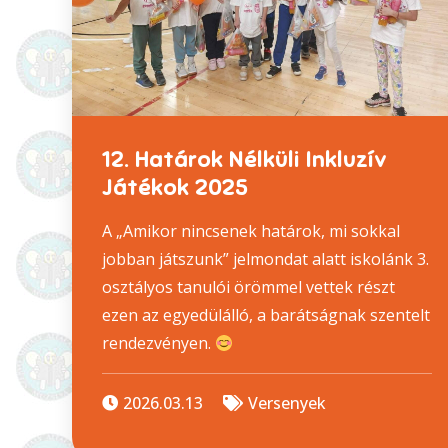
12. Határok Nélküli Inkluzív
Játékok 2025
A „Amikor nincsenek határok, mi sokkal
jobban játszunk” jelmondat alatt iskolánk 3.
osztályos tanulói örömmel vettek részt
ezen az egyedülálló, a barátságnak szentelt
rendezvényen.
2026.03.13
Versenyek