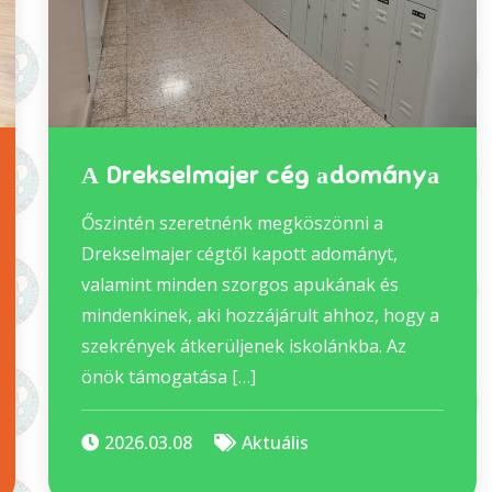
А Drekselmajer cég аdományа
Őszintén szeretnénk megköszönni a
Drekselmajer cégtől kapott adományt,
valamint minden szorgos apukának és
mindenkinek, aki hozzájárult ahhoz, hogy a
szekrények átkerüljenek iskolánkba. Az
önök támogatása […]
2026.03.08
Aktuális