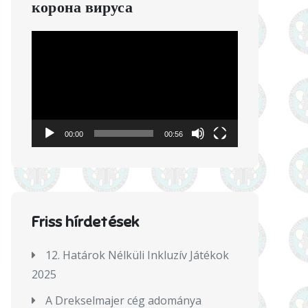
корона вируса
Videólejátszó
00:00
00:56
Friss hírdetések
12. Határok Nélküli Inkluzív Játékok
2025
А Drekselmajer cég аdományа