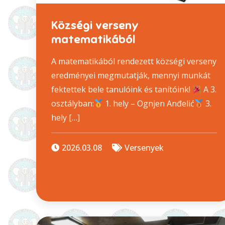
Községi verseny
matematikából
A matematikából rendezett községi verseny
eredményei megmutatják, mennyi munkát
fektettek bele tanulóink és tanítóink!
A 3.
osztályban:
1. hely – Ognjen Anđelić
3.
hely […]
2026.03.08
Versenyek