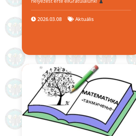
helyezést érte el!Gratulálunk!
2026.03.08
Aktuális