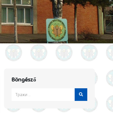
Böngésző
Search
for: