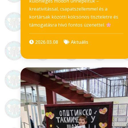
különleges módon ünnepeltük –
kreativitással, csapatszellemmel és a
kortársak közötti kölcsönös tiszteletre és
támogatásra hívó fontos üzenettel.
2026.03.08
Aktuális