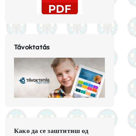
Távoktatás
Како да се заштитиш од