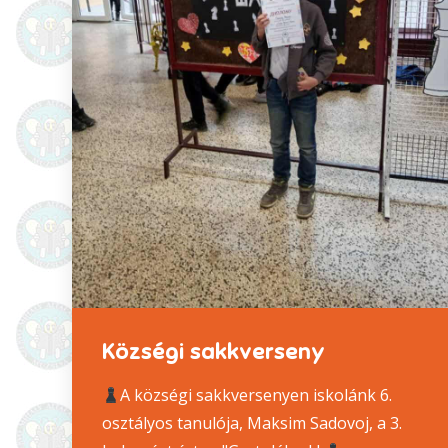
Községi sakkverseny
A községi sakkversenyen iskolánk 6.
osztályos tanulója, Maksim Sadovoj, a 3.