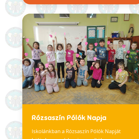
Rózsaszín Pólók Napja
Iskolánkban a Rózsaszín Pólók Napját