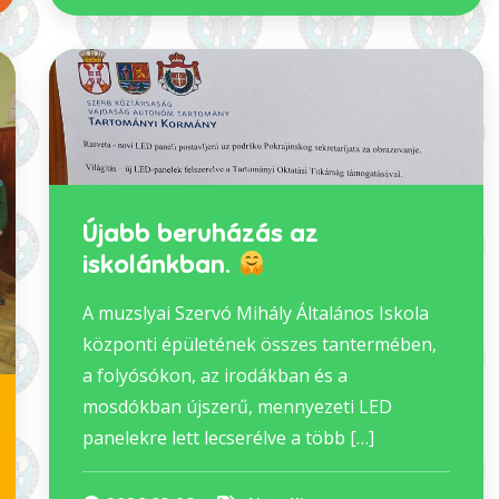
Újabb beruházás az
iskolánkban.
A muzslyai Szervó Mihály Általános Iskola
központi épületének összes tantermében,
a folyósókon, az irodákban és a
mosdókban újszerű, mennyezeti LED
panelekre lett lecserélve a több […]