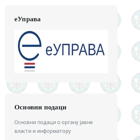
еУправа
Основни подаци
Основни подаци о органу јавне
власти и информатору