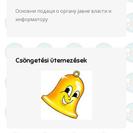
Основни подаци о органу јавне власти и
информатору
Csöngetési ütemezések