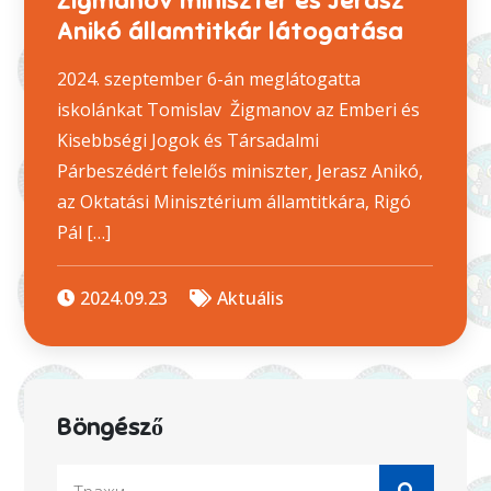
Žigmanov miniszter és Jerasz
Anikó államtitkár látogatása
2024. szeptember 6-án meglátogatta
iskolánkat Tomislav Žigmanov az Emberi és
Kisebbségi Jogok és Társadalmi
Párbeszédért felelős miniszter, Jerasz Anikó,
az Oktatási Minisztérium államtitkára, Rigó
Pál […]
2024.09.23
Aktuális
Böngésző
Search