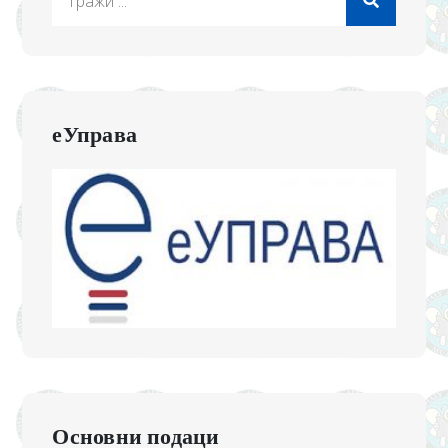
for:
еУправа
Основни подаци