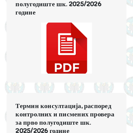
полугодиште шк. 2025/2026
године
Термин консултација, распоред
контролних и писмених провера
за прво полугодиште шк.
2025/2026 године