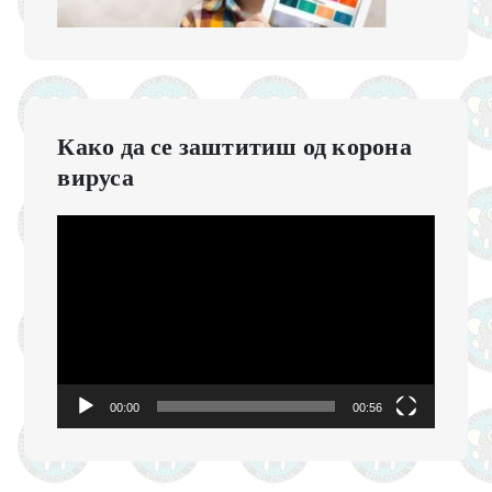
Како да се заштитиш од корона
вируса
Videólejátszó
00:00
00:56