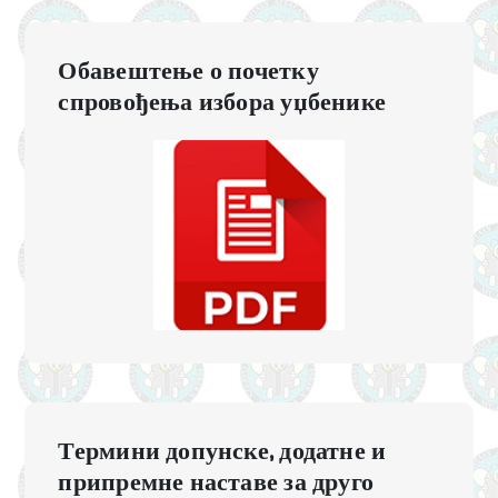
Обавештење о почетку
спровођења избора уџбенике
Термини допунске, додатне и
припремне наставе за друго