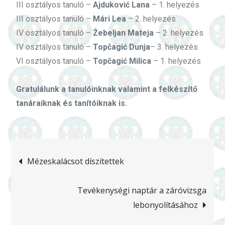
III osztályos tanuló –
Ajduković Lana
– 1. helyezés
III osztályos tanuló –
Mári Lea
– 2. helyezés
IV osztályos tanuló –
Žebeljan Mateja
– 2. helyezés
IV osztályos tanuló –
Topčagić Dunja
– 3. helyezés
VI osztályos tanuló –
Topčagić Milica
– 1. helyezés
Gratulálunk a tanulóinknak valamint a felkészítő
tanáraiknak és tanítóiknak is.
Mézeskalácsot díszítettek
Tevékenységi naptár a záróvizsga
lebonyolításához