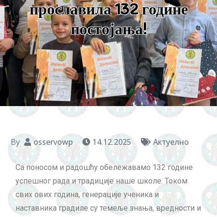
прославила 132 године
постојања!
By
osservowp
14.12.2025
Актуeлно
Са поносом и радошћу обележавамо 132 године
успешног рада и традиције наше школе. Током
свих ових година, генерације ученика и
наставника градиле су темеље знања, вредности и