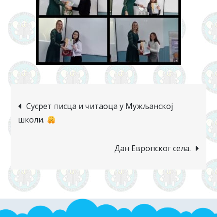
Сусрет писца и читаоца у Мужљанској
школи.
Дан Европског села.