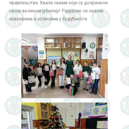
пријатељства. Хвала свима који су допринели
овом великом јубилеју! Радујемо се новим
изазовима и успесима у будућности.