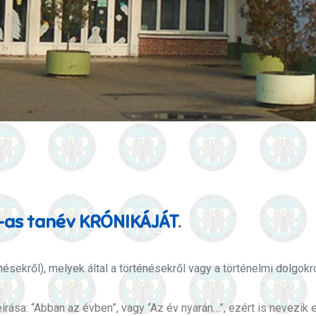
as tanév KRÓNIKÁJÁT
.
nésekről), melyek által a történésekről vagy a történelmi dolgo
rása: “Abban az évben”, vagy “Az év nyarán…”, ezért is nevezik