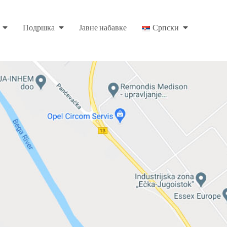
Подршка
Јавне набавке
Српски