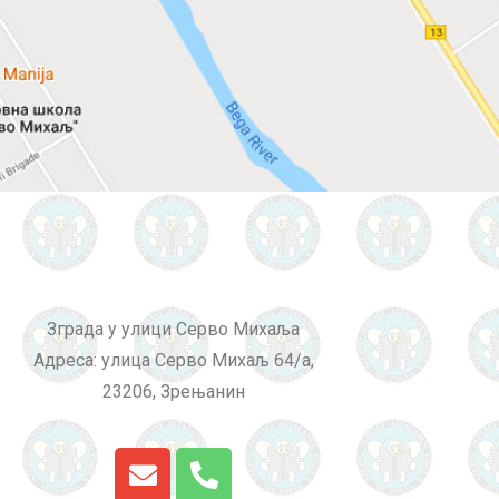
Зграда у улици Серво Михаља
Адреса: улица Серво Михаљ 64/а,
23206, Зрењанин