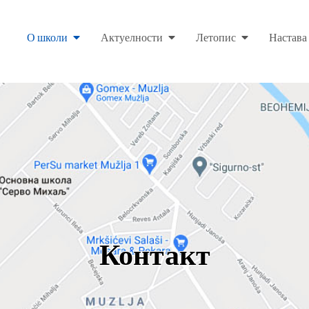
О школи
Актуелности
Летопис
Настава
Контакт