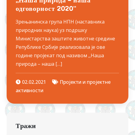
„Наша природа – наша
одговорност 2020“
Зрењанинска група НПН (наставника
природних наука) уз подршку
Министарства заштите животне средине
Републике Србије реализовала је ове
године пројекат под називом ,,Наша
природа – наша […]
02.02.2021
Пројекти и пројектне
активности
Тражи