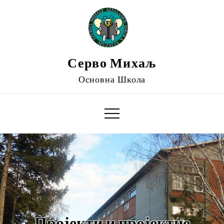
Skip
to
content
Серво Михаљ
Основна Школа
Пројекти и пројектне