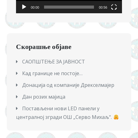
00:00
00:56
Скорашње објаве
САОПШТЕЊЕ ЗА ЈАВНОСТ
Кад границе не постоје…
Донација од компаније Дрекселмајер
Дан розих мајица
Постављени нови LED панели у
централној згради ОШ „Серво Михаљ“.