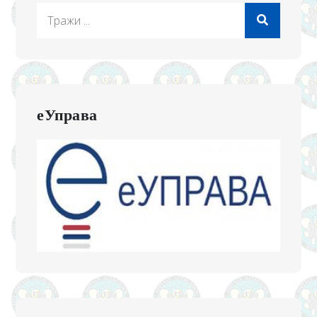
Search
for:
еУправа