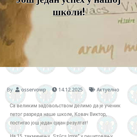
школи!
By
osservowp
14.12.2025
Актуeлно
Са великим задовољством делимо да је ученик
петог разреда наше школе, Ковач Виктор,
постигао још један сјајан резултат!
На 15. такмичењу „Szűcs Imre” у рецитовању