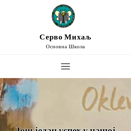
Серво Михаљ
Основна Школа
Још један успех у нашој