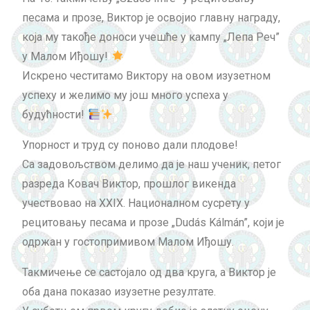
песама и прозе, Виктор је освојио главну награду,
која му такође доноси учешће у кампу „Лепа Реч”
у Малом Иђошу!
Искрено честитамо Виктору на овом изузетном
успеху и желимо му још много успеха у
будућности!
Упорност и труд су поново дали плодове!
Са задовољством делимо да је наш ученик, петог
разреда Ковач Виктор, прошлог викенда
учествовао на XXIX. Националном сусрету у
рецитовању песама и прозе „Dudás Kálmán”, који је
одржан у гостопримивом Малом Иђошу.
Такмичење се састојало од два круга, а Виктор је
оба дана показао изузетне резултате.