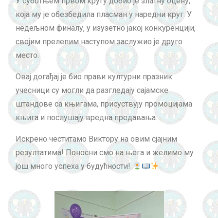
У суботњем првом кругу добио је златну оцену,
која му је обезбедила пласман у наредни круг. У
недељном финалу, у изузетно јакој конкуренцији,
својим прелепим наступом заслужио је друго
место.
Овај догађај је био прави културни празник:
учесници су могли да разгледају сајамске
штандове са књигама, присуствују промоцијама
књига и послушају вредна предавања.
Искрено честитамо Виктору на овим сјајним
резултатима! Поносни смо на њега и желимо му
још много успеха у будућности!